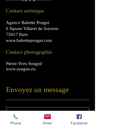
Contact artistique
Agence Babette Pouget
6 Square Villaret de Joyeuse
75017 Paris
www.babettepouget.com
Contact photographie
Pierre-Yves Sougné
www.sougne.eu
Envoyez un message
Phone
Email
Facebook