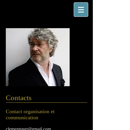
Contacts
Contact organisation
et
communication
clementspgr@gmail.com